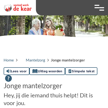
overslaan
Ga naar 
Hoog contrast wis
Lettergrootte
Lettergroot
Home
Mantelzorg
Jonge mantelzorger
Lees voor
Uitleg woorden
Simpele tekst
Jonge mantelzorger
Hey, jij die iemand thuis helpt! Dit is
voor jou.