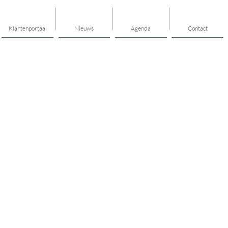
Klantenportaal
Nieuws
Agenda
Contact
Thema's
Hulp en ondersteuning
Mantelzorg
Vrijwilligerswerk en meedoen
Jongerenwerk
Opvoeden en opgroeien
Mijn buurt/dorp
Cultuur
Gezonde leefstijl/sport