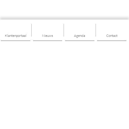
Klantenportaal
Nieuws
Agenda
Contact
Thema's
Hulp en ondersteuning
Mantelzorg
Vrijwilligerswerk en meedoen
Jongerenwerk
Opvoeden en opgroeien
Mijn buurt/dorp