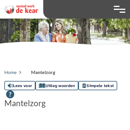
overslaan
Ga naar 
Hoog contrast wis
Lettergrootte
Lettergroot
Home
Mantelzorg
Lees voor
Uitleg woorden
Simpele tekst
Mantelzorg