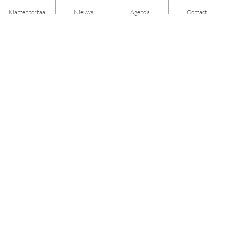
Klantenportaal
Nieuws
Agenda
Contact
Thema's
Hulp en ondersteuning
Mantelzorg
Vrijwilligerswerk en meedoen
Jongerenwerk
Opvoeden en opgroeien
Mijn buurt/dorp
Cultuur
Gezonde leefstijl/sport
Geld, taal en regelhulp