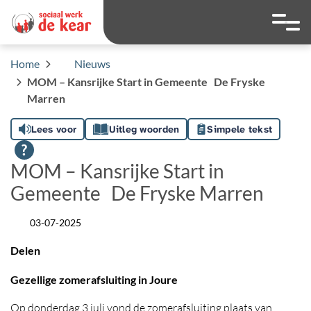
overslaan
Ga naar 
Hoog contrast wis
Lettergrootte
Lettergroot
Home
Nieuws
MOM – Kansrijke Start in Gemeente De Fryske
Marren
Lees voor
Uitleg woorden
Simpele tekst
MOM – Kansrijke Start in
Gemeente De Fryske Marren
03-07-2025
Datum
Delen
Gezellige zomerafsluiting in Joure
Op donderdag 3 juli vond de zomerafsluiting plaats van