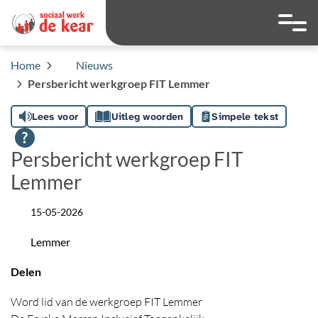
overslaan
Ga naar 
Hoog contrast wis
Lettergrootte
Lettergroot
Home
Nieuws
Persbericht werkgroep FIT Lemmer
Lees voor
Uitleg woorden
Simpele tekst
Persbericht werkgroep FIT
Lemmer
15-05-2026
Datum
Lemmer
Locatie
Delen
Word lid van de werkgroep FIT Lemmer