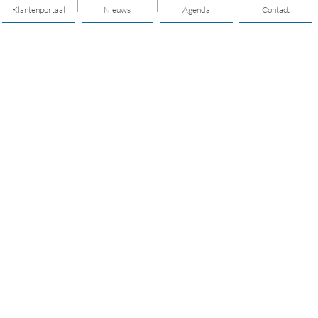
Klantenportaal
Nieuws
Agenda
Contact
Thema's
Hulp en ondersteuning
Mantelzorg
Vrijwilligerswerk en meedoen
Jongerenwerk
Opvoeden en opgroeien
Mijn buurt/dorp
Cultuur
Gezonde leefstijl/sport
Geld, taal en regelhulp