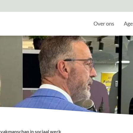
Home
Over ons
Age
 vakmanschap in sociaal werk