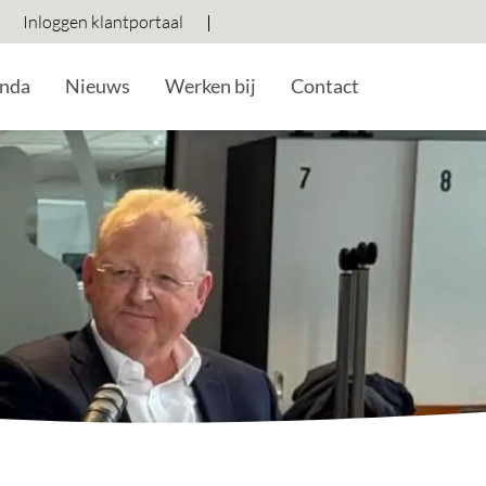
Inloggen klantportaal
Hoog contrast wisselen
Lettergrootte vergroten
Lettergrootte verkleine
nda
Nieuws
Werken bij
Contact