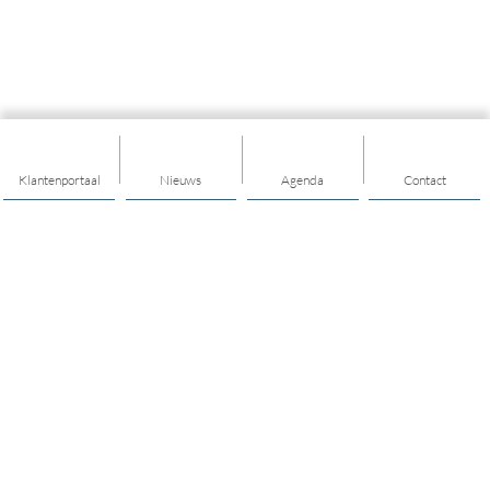
Klantenportaal
Nieuws
Agenda
Contact
Thema's
Hulp en ondersteuning
Mantelzorg
Vrijwilligerswerk en meedoen
Jongerenwerk
Opvoeden en opgroeien