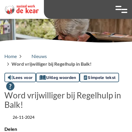
overslaan
Ga naar 
Hoog contrast wis
Lettergrootte
Lettergroot
Home
Nieuws
Word vrijwilliger bij Regelhulp in Balk!
Lees voor
Uitleg woorden
Simpele tekst
Word vrijwilliger bij Regelhulp in
Balk!
26-11-2024
Datum
Delen