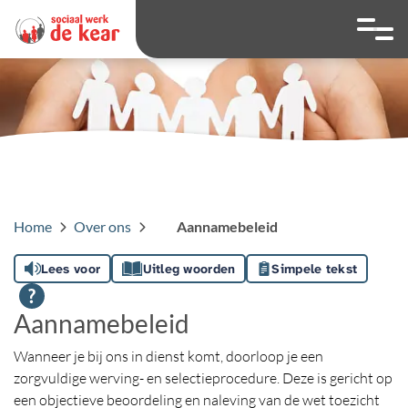
overslaan
Ga naar 
Hoog contrast wis
Lettergrootte
Lettergroot
Home
Over ons
Aannamebeleid
Lees voor
Uitleg woorden
Simpele tekst
Aannamebeleid
Wanneer je bij ons in dienst komt, doorloop je een
zorgvuldige werving- en selectieprocedure. Deze is gericht op
een objectieve beoordeling en naleving van de wet toezicht