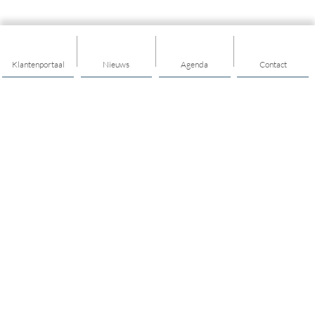
Klantenportaal
Nieuws
Agenda
Contact
Thema's
Hulp en ondersteuning
Mantelzorg
Vrijwilligerswerk en meedoen
Jongerenwerk
Opvoeden en opgroeien
Mijn buurt/dorp
Cultuur