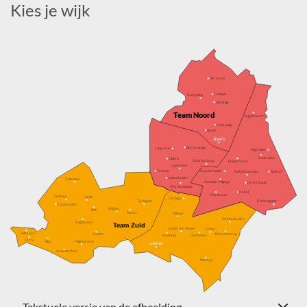
Kies je wijk
T
erherne
T
erkaple
Goingarĳp
Akmarĳp
T
eam Noord
V
egelinsoord
Snikz
w
aag
Broek
Joure
Boornz
w
aag
Lang
w
eer
Nĳehaske
Oudehaske
Dĳken
Scharsterbrug
Haskerhorne
L
egemeer
T
eroele
Ouwsterhaule
R
ottum
Sintjohannesga
Idskenhuizen
Elahuizen
Ouwster-Nĳega
R
otsterhaule
Sint Nicolaasga
R
ohel
Oldeou
w
er
Oudega
Harich
Doniaga
Tjerkgaast
R
otstergaast
K
older
w
olde
Wĳckel
Balk
Sloten
F
ollega
Delfstrahuizen
Ruigahuizen
T
eam Zuid
Oosterzee-Buren
Echten
Bakhuizen
Echtenerbrug
Sondel
Oosterzee
Eesterga
Mirns
Rĳs
Nĳemirdum
L
emmer
Oudemirdum
Bantega
Tekstuele versie van de afbeelding.