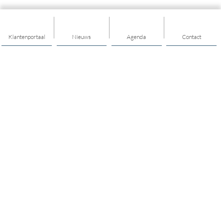
Klantenportaal
Nieuws
Agenda
Contact
Thema's
Hulp en ondersteuning
Mantelzorg
Vrijwilligerswerk en meedoen
Jongerenwerk
Opvoeden en opgroeien
Mijn buurt/dorp
Cultuur
Gezonde leefstijl/sport