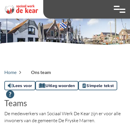
overslaan
Ga naar 
Hoog contrast wis
Lettergrootte
Lettergroot
Home
Ons team
Lees voor
Uitleg woorden
Simpele tekst
Teams
De medewerkers van Sociaal Werk De Kear zijn er voor alle
inwoners van de gemeente De Fryske Marren.