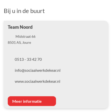
Bij u in de buurt
Team Noord
Locatie
Midstraat
66
8501 AS
,
Joure
0513 - 33 42 70
info@sociaalwerkdekear.nl
www.sociaalwerkdekear.nl
Meer informatie