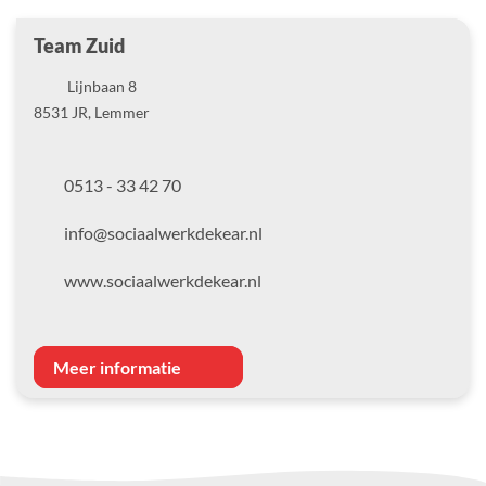
Team Zuid
Locatie
Lijnbaan
8
8531 JR
,
Lemmer
0513 - 33 42 70
info@sociaalwerkdekear.nl
www.sociaalwerkdekear.nl
Meer informatie