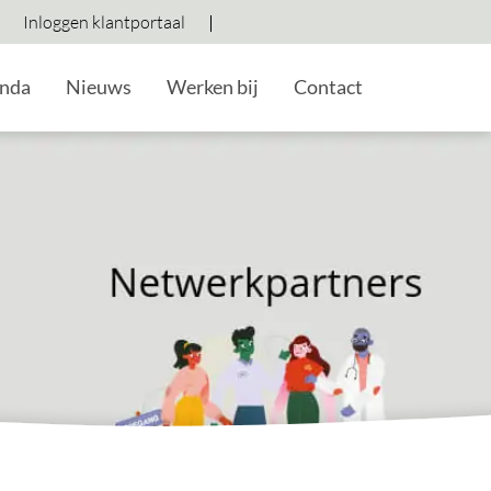
Inloggen klantportaal
Hoog contrast wisselen
Lettergrootte vergroten
Lettergrootte verkleine
nda
Nieuws
Werken bij
Contact